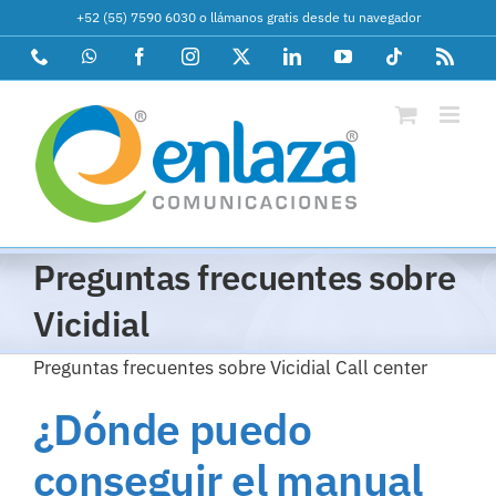
Saltar
+52 (55) 7590 6030
o
llámanos gratis desde tu navegador
al
Phone
WhatsApp
Facebook
Instagram
X
LinkedIn
YouTube
Tiktok
Rss
contenido
Preguntas frecuentes sobre
Vicidial
Preguntas frecuentes sobre Vicidial Call center
¿Dónde puedo
conseguir el manual