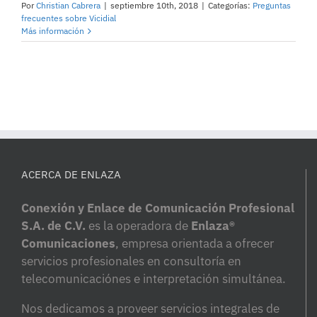
Por
Christian Cabrera
|
septiembre 10th, 2018
|
Categorías:
Preguntas
frecuentes sobre Vicidial
Más información
ACERCA DE ENLAZA
Conexión y Enlace de Comunicación Profesional
S.A. de C.V.
es la operadora de
Enlaza®
Comunicaciones
, empresa orientada a ofrecer
servicios profesionales en consultoría en
telecomunicaciónes e interpretación simultánea.
Nos dedicamos a proveer servicios integrales de