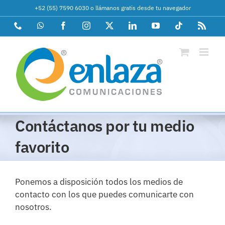
Saltar
+52 (55) 7590 6030
o
llámanos gratis desde tu navegador
al
Phone
WhatsApp
Facebook
Instagram
X
LinkedIn
YouTube
Tiktok
Rss
contenido
Contáctanos por tu medio
favorito
Ponemos a disposición todos los medios de
contacto con los que puedes comunicarte con
nosotros.