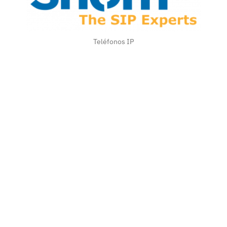
permiten un importante ahorro en los costes. Los
usuarios se benefician de la larga experiencia de Snom
en el ámbito de la telefonía VoIP y, a la vez, de los altos
estándares de seguridad por los que se caracterizan
Teléfonos IP
todos nuestros modelos.
Los teléfonos de Snom están concebidos para
utilizarse en empresas de todo tipo: desde despachos
en casa hasta grandes empresas, pasando por PYMES.
Además, Snom colabora directamente con operadores,
proveedores de servicios de internet y clientes OEM.
Gracias a su red de partners, Snom está presente en
todo el mundo.
Conoce la gama completa