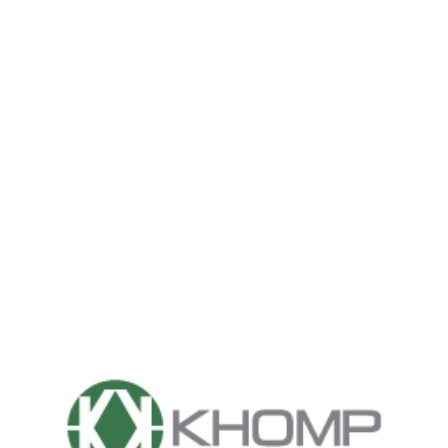
Khomp
Khomp fue fundada en 1996 dedicada principalmente
al sector de centrales de conmutación telefónica
pública y privada.
Con un equipo técnico preparado y especializado en
procesamiento digital de señales, Khomp comenzó a
actuar en el mercado desarrollando proyectos
personalizados en hardware y software. Esos
proyectos dieron como resultado productos de gran
desempeño, el que Khomp mantiene siempre
actualizado con nuevas tecnologías, ofreciendo
productos modernos a sus clientes
Siempre buscando innovación, en 2009 Khomp
comenzó a incluir media gateways con la más alta
densidad del mercado en su portfolio,