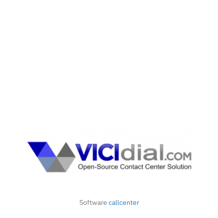
Vicidial
VICIdial® es una suite completa de software para
callcenter. Se basa en el sistema de telefonía PBX de
Asterisk®. Con ella, es posible crear un
código abierto
centro de contacto de entrada y salida completo con
soporte de entrada vía correo electrónico.
Las interfaces de agente y administrador son
altamente completas. La información es práctica y se
despliega en tiempo real. Todo se controla a través de
tu navegador de internet. Te ofrece la posibilidad de
Software
callcenter
ver distintos reportes en tiempo real y resumidos, así
como varias opciones y configuraciones detalladas