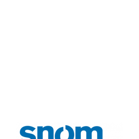
Snom
Snom Technology AG desarrolla y distribuye teléfonos
VoIP basados en estándares abiertos para clientes
profesionales.
Junto con otros productos que permiten utilizar SIP,
los teléfonos de Snom pueden operar en un sistema de
comunicación moderno. Para nuestros clientes, los
teléfonos ofrecen la posibilidad de elegir entre una
amplia variedad de sistemas compatibles.
Snom es de sobra conocida por sus teléfonos
profesionales de primera calidad, fáciles de usar y que