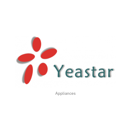
Yeastar se especializa en el desarrollo y fabricación de
productos PBX-IP y se compromete a proporcionar
productos de tecnología de nueva generación en el
campo de las comunicaciones empresariales.
Yeastar también ofrece soluciones económicas desde
dispositivos PBX para empresas pequeñas/domésticas
hasta PBX para PYMEs; también ofrece productos para
ITSPs para penetrar en el mercado empresarial. Con un
equipo de ingeniería profesional de alta calidad,
Yeastar diseña productos para aplicaciones en todo el
mundo y garantiza fiabilidad y estabilidad a largo plazo.
Constantemente Yeastar da seguimiento a los
requerimientos de los usuarios y reacciona ante las
demandas de implementar nuevas características y
opciones a sus productos. Yeastar acepta con agrado
Appliances
las solicitudes de cooperación en el mercado de la
telefonía IP y se esforzará por lograr una situación de
ganar-ganar para todos. Yeastar es una empresa
comprometida con una experiencia de comunicación
de alta calidad para todos los usuarios de oficina.
Conoce la gama completa