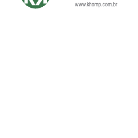
Otra vez con innovación, en 2012, Khomp lanzó una
nueva línea de productos,los EBS son módulos
compactos de 1U y medio rack para todas las interfaces
de telefonía que trabajan fuera del servidor, lo que
permite una fácil ampliación de escenarios y la
creación de sistemas redundantes, entre otras
facilidades, manteniendo el estándar y la calidad de la
familia de placas Khomp.
Hoy, Khomp consolida su lugar en el mercado y
continúa invirtiendo en el desarrollo de nuevas
facilidades para su portfolio actual, además del
desarrollo de nuevos productos.
Conoce sus productos