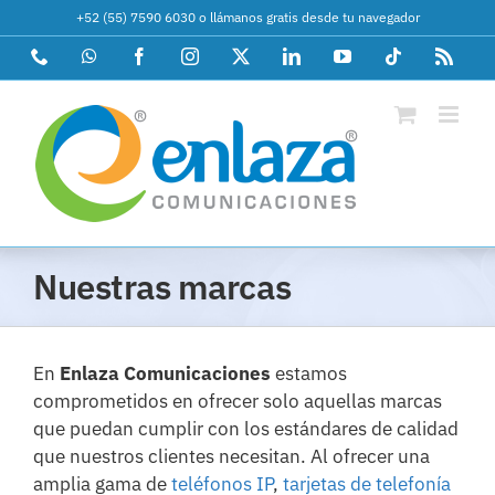
Saltar
+52 (55) 7590 6030
o
llámanos gratis desde tu navegador
al
Phone
WhatsApp
Facebook
Instagram
X
LinkedIn
YouTube
Tiktok
Rss
contenido
Nuestras marcas
En
Enlaza Comunicaciones
estamos
comprometidos en ofrecer solo aquellas marcas
que puedan cumplir con los estándares de calidad
que nuestros clientes necesitan. Al ofrecer una
amplia gama de
teléfonos IP
,
tarjetas de telefonía