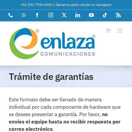
Saltar
+52 (55) 7590 6030
o
llámanos gratis desde tu navegador
al
Phone
WhatsApp
Facebook
Instagram
X
LinkedIn
YouTube
Tiktok
Rss
contenido
Trámite de garantías
Este formato debe ser llenado de manera
individual por cada componente de hardware que
se desees presentar a garantía. Por favor,
no
envíes el equipo hasta no recibir respuesta por
correo electrónico
.