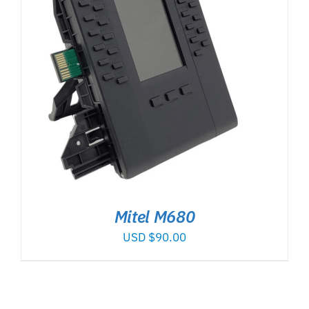
Mitel M680
USD $
90.00