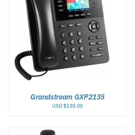
Grandstream GXP2135
USD $
130.00