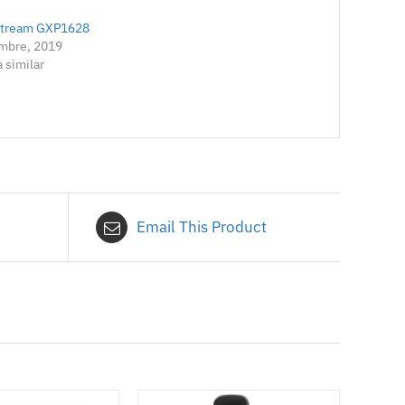
stream GXP1628
embre, 2019
 similar
Email This Product