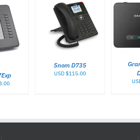
AÑADIR AL CARRITO
/
AÑADI
CARRITO
/
DETALLES
ALLES
Gra
Snom D735
USD $
115.00
7Exp
US
8.00