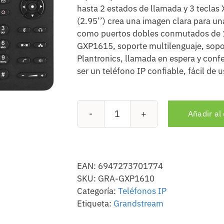
hasta 2 estados de llamada y 3 teclas
(2.95’’) crea una imagen clara para una
como puertos dobles conmutados de 
GXP1615, soporte multilenguaje, sopo
Plantronics, llamada en espera y con
ser un teléfono IP confiable, fácil de u
Añadir al 
Grandstream
GXP1610
cantidad
EAN:
6947273701774
SKU:
GRA-GXP1610
Categoría:
Teléfonos IP
Etiqueta:
Grandstream