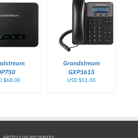
R AL CARRITO
/
DETALLES
ndstream
Grandstream
DP750
GXP1615
D $
68.00
USD $
51.00
ARTÍCULOS RECIENTES