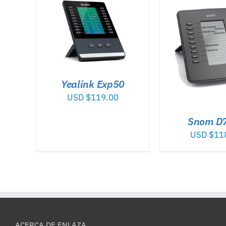
TO
/
AÑADIR AL 
AÑADIR AL CARRITO
/
DET
DETALLES
Yealink Exp50
USD $
119.00
Snom D
USD $
11
ACERCA DE ENLAZA