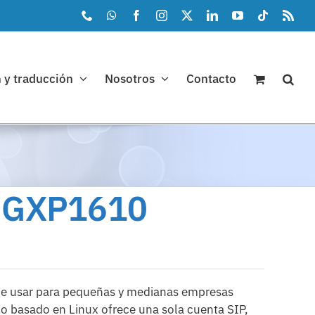
Phone
WhatsApp
Facebook
Instagram
X
LinkedIn
YouTube
Tiktok
Rss
 y traducción
Nosotros
Contacto
 GXP1610
de usar para pequeñas y medianas empresas
lo basado en Linux ofrece una sola cuenta SIP,