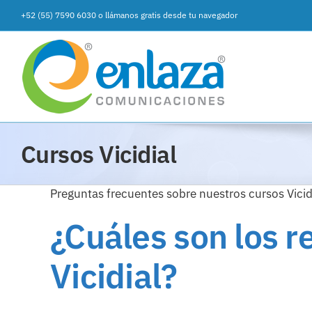
Saltar
+52 (55) 7590 6030
o
llámanos gratis desde tu navegador
al
contenido
Cursos Vicidial
Preguntas frecuentes sobre nuestros cursos Vicid
¿Cuáles son los r
Vicidial?