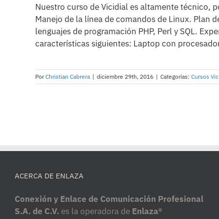
Nuestro curso de Vicidial es altamente técnico, 
Manejo de la línea de comandos de Linux. Plan 
lenguajes de programación PHP, Perl y SQL. Expe
características siguientes: Laptop con procesador 
Por
Christian Cabrera
|
diciembre 29th, 2016
|
Categorías:
Cursos Vic
ACERCA DE ENLAZA
Conexión y Enlace de Comunicación Profesional
S.A. de C.V.
es la operadora de
Enlaza®