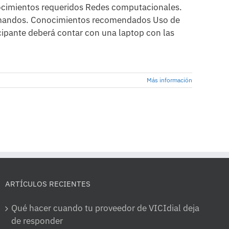
onocimientos requeridos Redes computacionales.
 comandos. Conocimientos recomendados Uso de
cipante deberá contar con una laptop con las
Más información
ARTÍCULOS RECIENTES
Qué hacer cuando tu proveedor de VICIdial deja
de responder