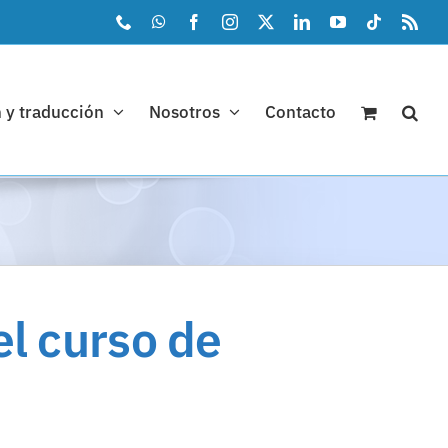
Phone
WhatsApp
Facebook
Instagram
X
LinkedIn
YouTube
Tiktok
Rss
 y traducción
Nosotros
Contacto
el curso de