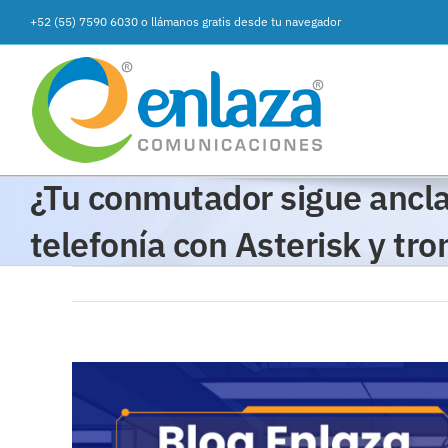
Saltar
+52 (55) 7590 6030
o
llámanos gratis desde tu navegador
al
contenido
¿Tu conmutador sigue ancl
telefonía con Asterisk y tr
Ver
imagen
más