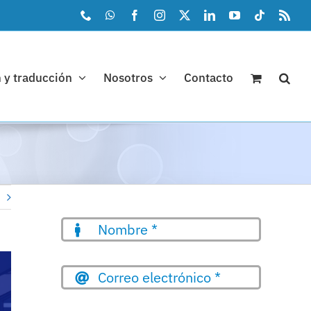
Phone
WhatsApp
Facebook
Instagram
X
LinkedIn
YouTube
Tiktok
Rss
 y traducción
Nosotros
Contacto