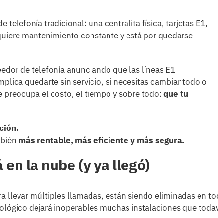
elefonía tradicional: una centralita física, tarjetas E1,
quiere mantenimiento constante y está por quedarse
eedor de telefonía anunciando que las líneas E1
plica quedarte sin servicio, si necesitas cambiar todo o
preocupa el costo, el tiempo y sobre todo:
que tu
ción.
mbién
más rentable, más eficiente y más segura.
á en la nube (y ya llegó)
ra llevar múltiples llamadas, están siendo eliminadas en t
lógico dejará inoperables muchas instalaciones que todav