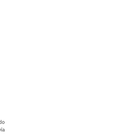
odo
ía