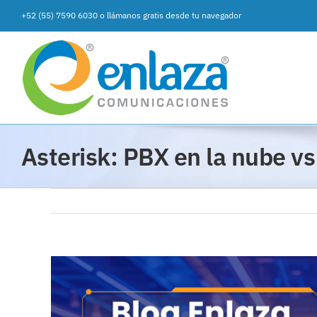
Saltar
+52 (55) 7590 6030
o
llámanos gratis desde tu navegador
al
contenido
Asterisk: PBX en la nube vs
Ver
imagen
más