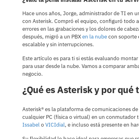
Hace unos años, Jorge, administrador de TI en u
con Asterisk. Compró el equipo, configuró todo 
errores en las grabaciones y los dolores de cabe
después, migró a un PBX
en la nube
con soporte e
escalable y sin interrupciones.
Este artículo es para ti si estás evaluando monta
para usar desde la nube. Vamos a comparar ambas 
negocio.
¿Qué es Asterisk y por qué 
Asterisk® es la plataforma de comunicaciones d
cualquier PC (física o virtual) en un conmutador
Issabel
o
VICIdial
, e incluso está presente en h
Su flexibilidad lo hace ideal para empresas que re