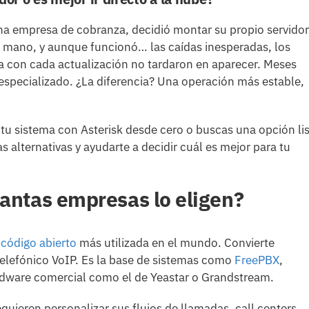
na empresa de cobranza, decidió montar su propio servidor
a mano, y aunque funcionó… las caídas inesperadas, los
za con cada actualización no tardaron en aparecer. Meses
specializado. ¿La diferencia? Una operación más estable,
r tu sistema con Asterisk desde cero o buscas una opción li
alternativas y ayudarte a decidir cuál es mejor para tu
tantas empresas lo eligen?
e
código abierto
más utilizada en el mundo. Convierte
 telefónico VoIP. Es la base de sistemas como
FreePBX
,
ardware comercial como el de Yeastar o Grandstream.
quieren personalizar sus flujos de llamadas, call centers,