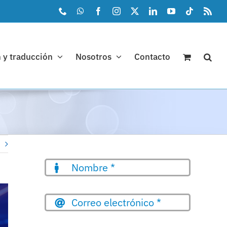
Phone
WhatsApp
Facebook
Instagram
X
LinkedIn
YouTube
Tiktok
Rss
 y traducción
Nosotros
Contacto