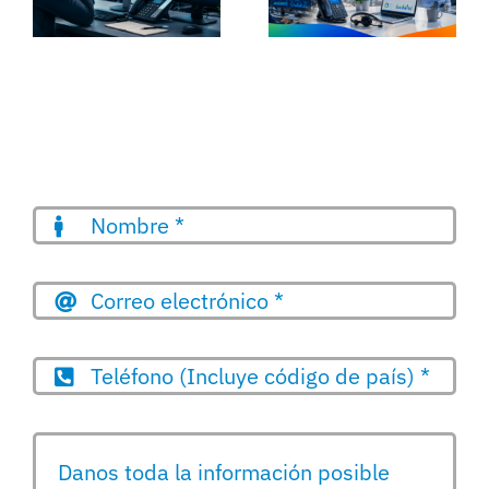
Enlaza
centers