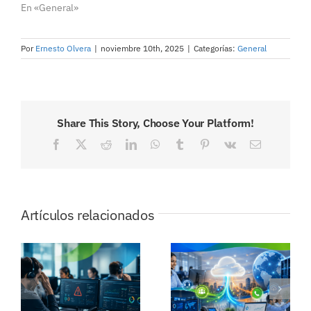
En «General»
Por
Ernesto Olvera
|
noviembre 10th, 2025
|
Categorías:
General
Share This Story, Choose Your Platform!
Facebook
X
Reddit
LinkedIn
WhatsApp
Tumblr
Pinterest
Vk
Correo
electrónico
Artículos relacionados
do
Resumen de julio
Filtrado de
e
2026: lo más
llamadas: el reto
e
destacado en
oculto para call