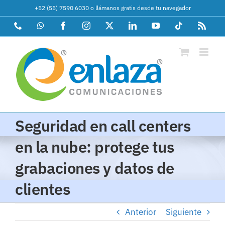
Saltar
+52 (55) 7590 6030
o
llámanos gratis desde tu navegador
al
Phone
WhatsApp
Facebook
Instagram
X
LinkedIn
YouTube
Tiktok
Rss
contenido
Seguridad en call centers
en la nube: protege tus
grabaciones y datos de
clientes
Anterior
Siguiente