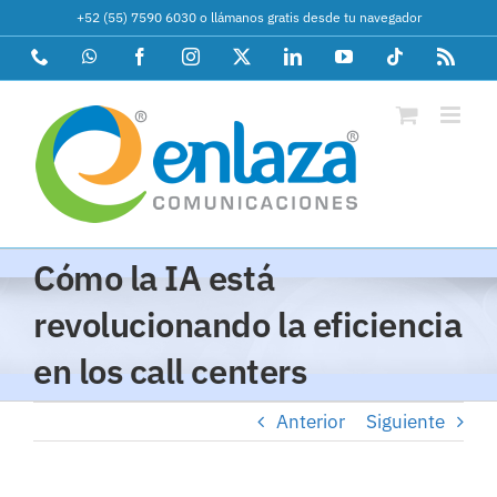
Saltar
+52 (55) 7590 6030
o
llámanos gratis desde tu navegador
al
Phone
WhatsApp
Facebook
Instagram
X
LinkedIn
YouTube
Tiktok
Rss
contenido
Cómo la IA está
revolucionando la eficiencia
en los call centers
Anterior
Siguiente