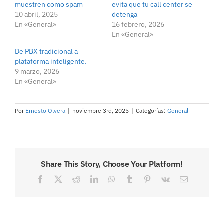
muestren como spam
evita que tu call center se
10 abril, 2025
detenga
En «General»
16 febrero, 2026
En «General»
De PBX tradicional a
plataforma inteligente.
9 marzo, 2026
En «General»
Por
Ernesto Olvera
|
noviembre 3rd, 2025
|
Categorías:
General
Share This Story, Choose Your Platform!
Facebook
X
Reddit
LinkedIn
WhatsApp
Tumblr
Pinterest
Vk
Correo
electrónico