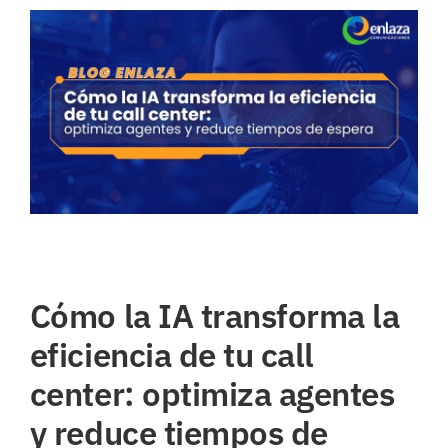
Ver
imagen
más
grande
Cómo la IA transforma la
eficiencia de tu call
center: optimiza agentes
y reduce tiempos de