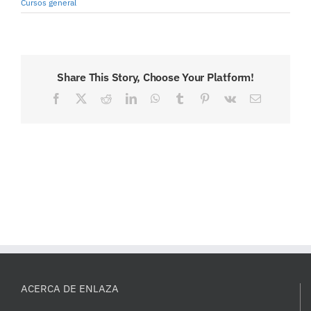
Cursos general
Share This Story, Choose Your Platform!
Facebook
X
Reddit
LinkedIn
WhatsApp
Tumblr
Pinterest
Vk
Correo
electrónico
ACERCA DE ENLAZA