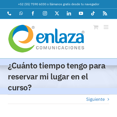
Saltar
+52 (55) 7590 6030
o
llámanos gratis desde tu navegador
al
Phone
WhatsApp
Facebook
Instagram
X
LinkedIn
YouTube
Tiktok
Rss
contenido
¿Cuánto tiempo tengo para
reservar mi lugar en el
curso?
Siguiente