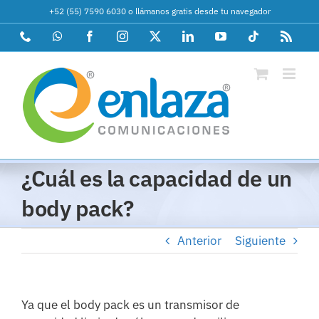
Saltar
+52 (55) 7590 6030
o
llámanos gratis desde tu navegador
al
Phone
WhatsApp
Facebook
Instagram
X
LinkedIn
YouTube
Tiktok
Rss
contenido
¿Cuál es la capacidad de un
body pack?
Anterior
Siguiente
Ya que el body pack es un transmisor de