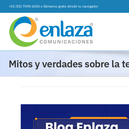
Saltar
+52 (55) 7590 6030
o
llámanos gratis desde tu navegador
al
contenido
Mitos y verdades sobre la t
Ver
imagen
más