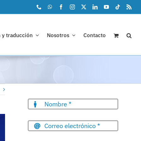
Phone
WhatsApp
Facebook
Instagram
X
LinkedIn
YouTube
Tiktok
Rss
 y traducción
Nosotros
Contacto