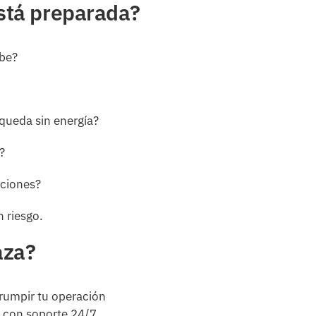
está preparada?
ube?
 queda sin energía?
?
aciones?
n riesgo.
aza?
rrumpir tu operación
s con soporte 24/7