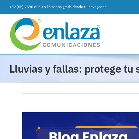
Saltar
+52 (55) 7590 6030
o
llámanos gratis desde tu navegador
al
contenido
Lluvias y fallas: protege tu
Ver
imagen
más