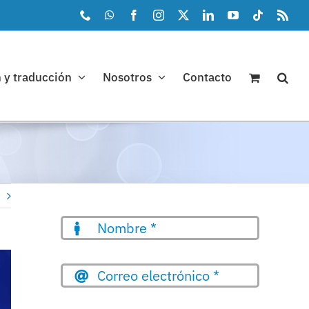
Phone
WhatsApp
Facebook
Instagram
X
LinkedIn
YouTube
Tiktok
Rss
 y traducción
Nosotros
Contacto